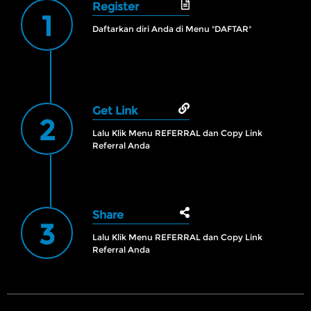
Register
1
Referral
Daftarkan diri Anda di Menu "DAFTAR"
Promosi
Hubungi Kami
Live Chat
Get Link
2
Lalu Klik Menu REFERRAL dan Copy Link
Pengaduan Customer
Referral Anda
Pilih Bahasa:
Share
3
MASUK
DAFTAR
Lalu Klik Menu REFERRAL dan Copy Link
Referral Anda
&copy; 389SPORTS: Situs Slot Online Gacor,
Agen SBOBET & Live Casino Online Terpercaya.
Hak Cipta Dilindungi.