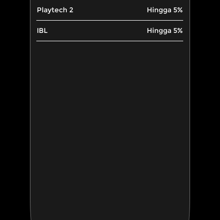
Playtech 2
Hingga 5%
IBL
Hingga 5%