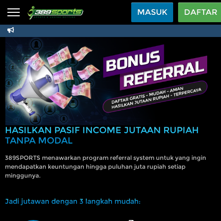
Beranda
MASUK
DAFTAR
Sports
BARU
PROMO
Live Casino
BARU
IDNPoker
BARU
Slots
PROMO
IDNLIVE
BARU
HASILKAN PASIF INCOME JUTAAN RUPIAH
Stream N Spin
TANPA MODAL
Arcade
PROMO
389SPORTS menawarkan program referral system untuk yang ingin
mendapatkan keuntungan hingga puluhan juta rupiah setiap
Table Games
minggunya.
Lottery
BARU
PROMO
Jadi jutawan dengan 3 langkah mudah:
IDNRaffle