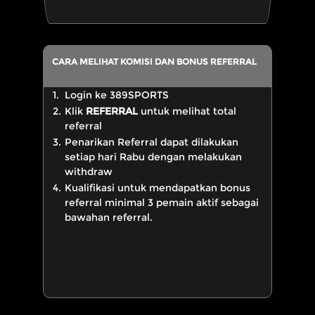
CARA MELIHAT KOMISI DAN BONUS REFERRAL
1.
Login ke 389SPORTS
2.
Klik
REFERRAL
untuk melihat total
referral
3.
Penarikan Referral dapat dilakukan
setiap hari Rabu dengan melakukan
withdraw
4.
Kualifikasi untuk mendapatkan bonus
referral minimal 3 pemain aktif sebagai
bawahan referral.