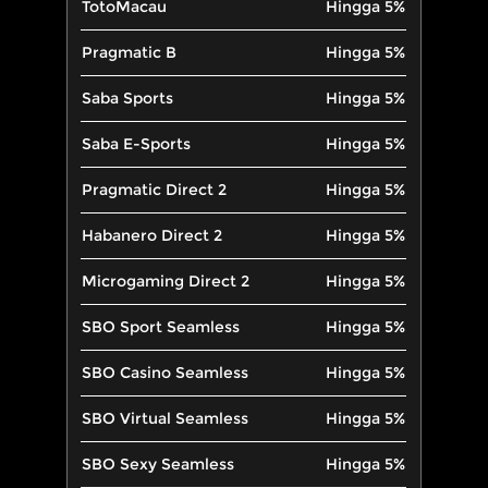
TotoMacau
Hingga 5%
Pragmatic B
Hingga 5%
Saba Sports
Hingga 5%
Saba E-Sports
Hingga 5%
Pragmatic Direct 2
Hingga 5%
Habanero Direct 2
Hingga 5%
Microgaming Direct 2
Hingga 5%
SBO Sport Seamless
Hingga 5%
SBO Casino Seamless
Hingga 5%
SBO Virtual Seamless
Hingga 5%
SBO Sexy Seamless
Hingga 5%