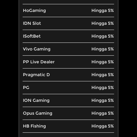
HoGaming
Hingga 5%
IDN Slot
Hingga 5%
ISoftBet
Hingga 5%
Vivo Gaming
Hingga 5%
PP Live Dealer
Hingga 5%
Pragmatic D
Hingga 5%
PG
Hingga 5%
ION Gaming
Hingga 5%
Opus Gaming
Hingga 5%
HB Fishing
Hingga 5%