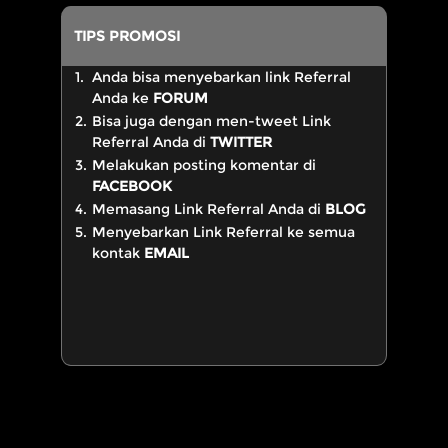
TIPS PROMOSI
1.
Anda bisa menyebarkan link Referral
Anda ke
FORUM
2.
Bisa juga dengan men-tweet Link
Referral Anda di
TWITTER
3.
Melakukan posting komentar di
FACEBOOK
4.
Memasang Link Referral Anda di
BLOG
5.
Menyebarkan Link Referral ke semua
kontak
EMAIL