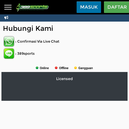
Beranda
MASUK
DAFTAR
Sports
BARU
PROMO
Hubungi Kami
Live Casino
BARU
IDNPoker
: Confirmasi Via Live Chat
BARU
Slots
: 389sports
PROMO
IDNLIVE
BARU
Stream N Spin
Licensed
Arcade
PROMO
Table Games
Lottery
BARU
PROMO
IDNRaffle